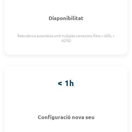
Disponibilitat
Redundància automàtica amb múltiples connexions (fibra + ADSL +
4G/5G)
< 1h
Configuració nova seu