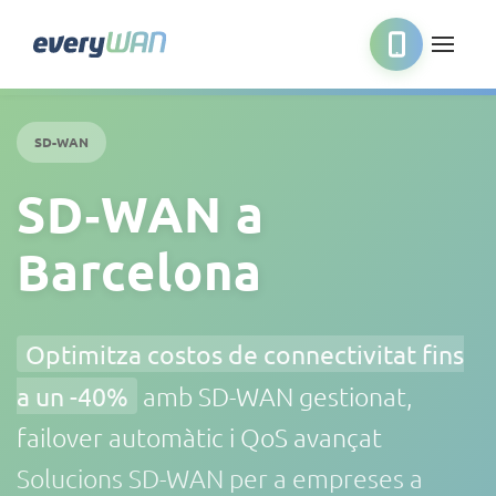
SD-WAN
SD‑WAN a
Barcelona
Optimitza costos de connectivitat fins
a un -40%
amb SD-WAN gestionat,
failover automàtic i QoS avançat
Solucions SD-WAN per a empreses a