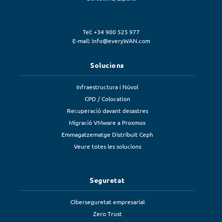
Tel: +34 900 525 977
E-mail:
info@everyWAN.com
Solucions
Infraestructura i Núvol
CPD / Colocation
Recuperació davant desastres
Migració VMware a Proxmox
Emmagatzematge Distribuït Ceph
Veure totes les solucions
Seguretat
Ciberseguretat empresarial
Zero Trust