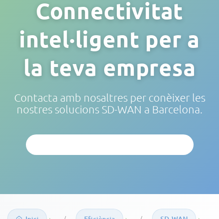
Connectivitat
intel·ligent per a
la teva empresa
Contacta amb nosaltres per conèixer les
nostres solucions SD-WAN a Barcelona.
SOL·LICITAR ANÀLISI PERSONALITZADA
›
›
›
Inici
Eficiència
SD‑WAN