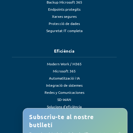
Backup Microsoft 365
Endpoints protegits
Xarxes segures
Protecció de dades
Seguretat IT completa
Eficiència
Modern Work / M365
Microsoft 365
Automatització i IA
Integració de sistemes
Redes y Comunicaciones
SD-WAN
Solucions d'eficiència
Subscriu-te al nostre
butlletí