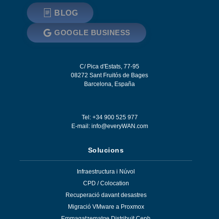
BLOG
GOOGLE BUSINESS
C/ Pica d'Estats, 77-95
08272
Sant Fruitós de Bages
Barcelona
,
España
Tel: +34 900 525 977
E-mail:
info@everyWAN.com
Solucions
Infraestructura i Núvol
CPD / Colocation
Recuperació davant desastres
Migració VMware a Proxmox
Emmagatzematge Distribuït Ceph