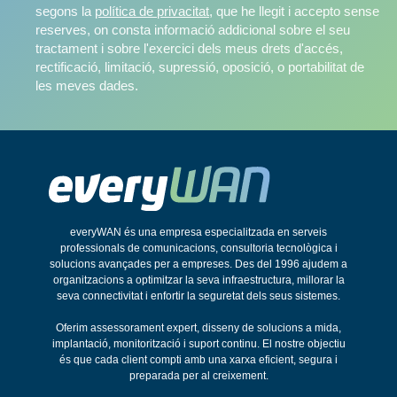
segons la
política de privacitat
, que he llegit i accepto sense
reserves, on consta informació addicional sobre el seu
tractament i sobre l'exercici dels meus drets d'accés,
rectificació, limitació, supressió, oposició, o portabilitat de
les meves dades.
everyWAN és una empresa especialitzada en serveis
professionals de comunicacions, consultoria tecnològica i
solucions avançades per a empreses. Des del 1996 ajudem a
organitzacions a optimitzar la seva infraestructura, millorar la
seva connectivitat i enfortir la seguretat dels seus sistemes.
Oferim assessorament expert, disseny de solucions a mida,
implantació, monitorització i suport continu. El nostre objectiu
és que cada client compti amb una xarxa eficient, segura i
preparada per al creixement.