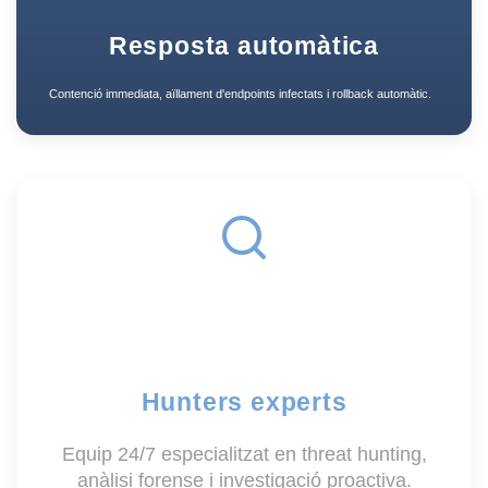
Resposta automàtica
Contenció immediata, aïllament d'endpoints infectats i rollback automàtic.
Hunters experts
Equip 24/7 especialitzat en threat hunting,
anàlisi forense i investigació proactiva.