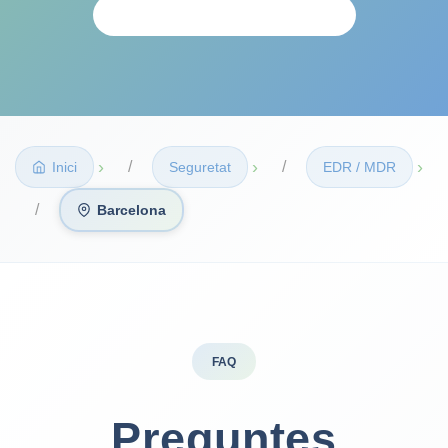
ANÀLISI PERSONALITZAT
›
›
›
Inici
Seguretat
EDR / MDR
Barcelona
FAQ
Preguntes