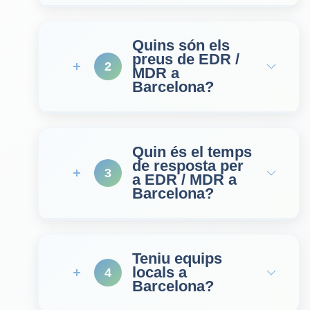
Quins són els
preus de EDR /
2
MDR a
Barcelona?
Quin és el temps
de resposta per
3
a EDR / MDR a
Barcelona?
Teniu equips
locals a
4
Barcelona?