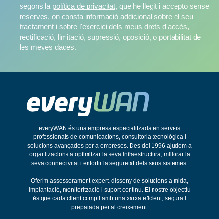
segons la
política de privacitat
, que he llegit i accepto sense
reserves, on consta informació addicional sobre el seu
tractament i sobre l'exercici dels meus drets d'accés,
rectificació, limitació, supressió, oposició, o portabilitat de
les meves dades.
everyWAN és una empresa especialitzada en serveis
professionals de comunicacions, consultoria tecnològica i
solucions avançades per a empreses. Des del 1996 ajudem a
organitzacions a optimitzar la seva infraestructura, millorar la
seva connectivitat i enfortir la seguretat dels seus sistemes.
Oferim assessorament expert, disseny de solucions a mida,
implantació, monitorització i suport continu. El nostre objectiu
és que cada client compti amb una xarxa eficient, segura i
preparada per al creixement.