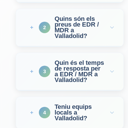
Quins són els
preus de EDR /
2
MDR a
Valladolid?
Quin és el temps
de resposta per
3
a EDR / MDR a
Valladolid?
Teniu equips
locals a
4
Valladolid?