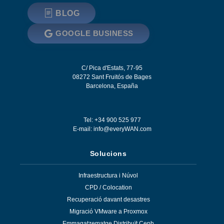
BLOG
GOOGLE BUSINESS
C/ Pica d'Estats, 77-95
08272
Sant Fruitós de Bages
Barcelona
,
España
Tel: +34 900 525 977
E-mail:
info@everyWAN.com
Solucions
Infraestructura i Núvol
CPD / Colocation
Recuperació davant desastres
Migració VMware a Proxmox
Emmagatzematge Distribuït Ceph