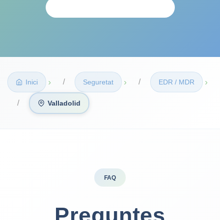
ANÀLISI PERSONALITZAT
›
›
›
Inici
Seguretat
EDR / MDR
Valladolid
FAQ
Preguntes