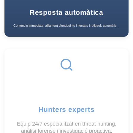
Resposta automàtica
Contenció immediata, aïllament d'endpoints infectats i rollback automàtic.
Hunters experts
Equip 24/7 especialitzat en threat hunting,
anàlisi forense i investigació proactiva.