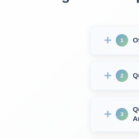
O
1
Q
2
Q
3
A