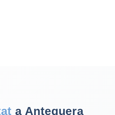
at
a Antequera