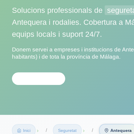
Solucions professionals de
seguret
Antequera i rodalies. Cobertura a 
equips locals i suport 24/7.
Donem servei a empreses i institucions de Ant
habitants) i de tota la província de Málaga.
CONTACTA'NS
›
›
Inici
Seguretat
Antequera