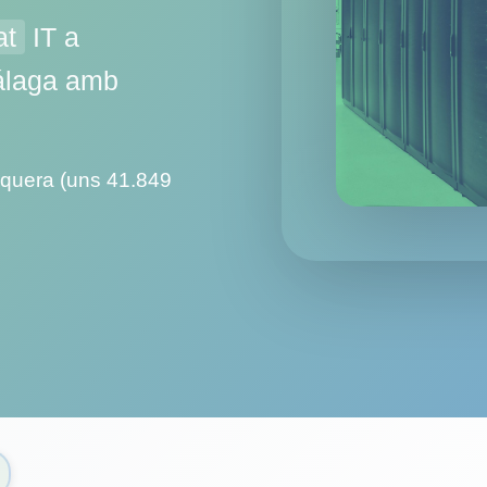
at
IT a
Málaga amb
equera (uns 41.849