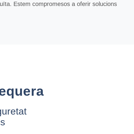
tuïta. Estem compromesos a oferir solucions
tequera
guretat
es