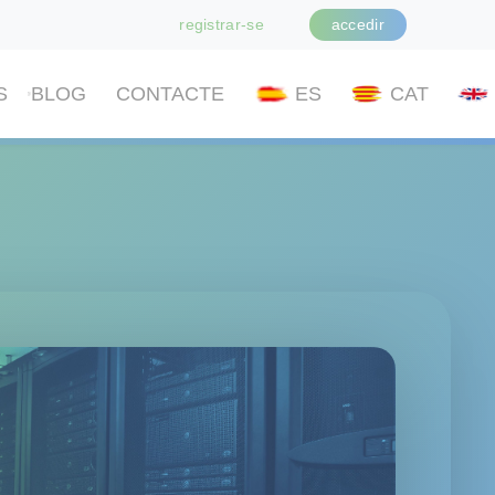
registrar-se
accedir
S
BLOG
CONTACTE
ES
CAT