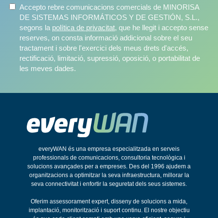
Accepto rebre comunicacions comercials de MINORISA
DE SISTEMAS INFORMÁTICOS Y DE GESTIÓN, S.L.,
segons la
política de privacitat
, que he llegit i accepto sense
reserves, on consta informació addicional sobre el seu
tractament i sobre l'exercici dels meus drets d'accés,
rectificació, limitació, supressió, oposició, o portabilitat de
les meves dades.
everyWAN és una empresa especialitzada en serveis
professionals de comunicacions, consultoria tecnològica i
solucions avançades per a empreses. Des del 1996 ajudem a
organitzacions a optimitzar la seva infraestructura, millorar la
seva connectivitat i enfortir la seguretat dels seus sistemes.
Oferim assessorament expert, disseny de solucions a mida,
implantació, monitorització i suport continu. El nostre objectiu