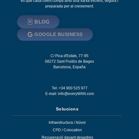
és que cada client compti amb una xarxa eficient, segura i
preparada per al creixement.
BLOG
GOOGLE BUSINESS
C/ Pica d'Estats, 77-95
08272
Sant Fruitós de Bages
Barcelona
,
España
Tel: +34 900 525 977
E-mail:
info@everyWAN.com
Solucions
Infraestructura i Núvol
CPD / Colocation
Recuperació davant desastres