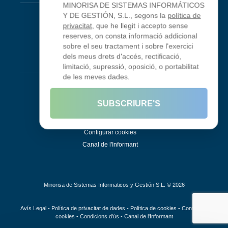
MINORISA DE SISTEMAS INFORMÁTICOS
Looking Glass
Y DE GESTIÓN, S.L., segons la
política de
privacitat
, que he llegit i accepto sense
Smokeping
reserves, on consta informació addicional
sobre el seu tractament i sobre l'exercici
dels meus drets d'accés, rectificació,
Legal
limitació, supressió, oposició, o portabilitat
de les meves dades.
Avís Legal
Condicions d'ús
SUBSCRIURE'S
Política de privadesa
Política de galetes
Configurar cookies
Canal de l'Informant
Minorisa de Sistemas Informaticos y Gestión S.L. © 2026
Avís Legal
-
Política de privacitat de dades
-
Política de cookies
-
Configurar
cookies
-
Condicions d'ús
-
Canal de l'Informant