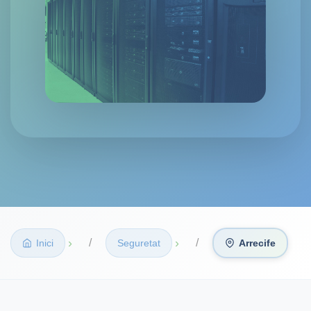
›
›
Inici
Seguretat
Arrecife