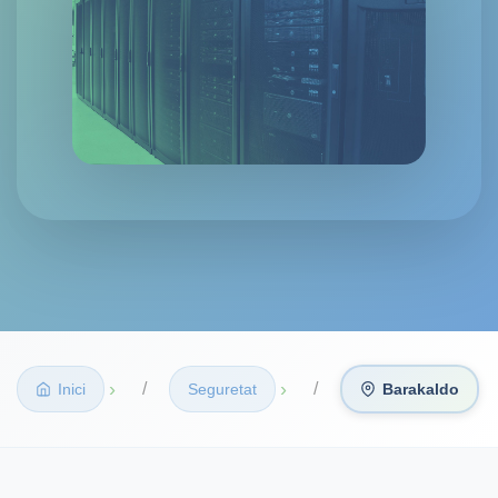
›
›
Inici
Seguretat
Barakaldo