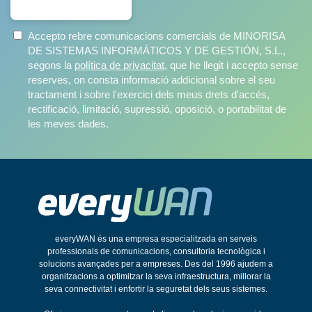
Accepto rebre comunicacions comercials de MINORISA
DE SISTEMAS INFORMÁTICOS Y DE GESTIÓN, S.L.,
segons la
política de privacitat
, que he llegit i accepto sense
reserves, on consta informació addicional sobre el seu
tractament i sobre l'exercici dels meus drets d'accés,
rectificació, limitació, supressió, oposició, o portabilitat de
les meves dades.
everyWAN és una empresa especialitzada en serveis
professionals de comunicacions, consultoria tecnològica i
solucions avançades per a empreses. Des del 1996 ajudem a
organitzacions a optimitzar la seva infraestructura, millorar la
seva connectivitat i enfortir la seguretat dels seus sistemes.