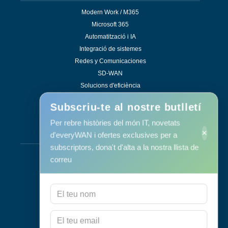
Modern Work / M365
Microsoft 365
Automatització i IA
Integració de sistemes
Redes y Comunicaciones
SD-WAN
Solucions d'eficiència
Subscriu-te al nostre butlletí
Per rebre històries del món IT, novetats
×
d'everyWAN i ofertes exclusives per a
Serveis
subscriptors, dona't d'alta a la nostra llista de
Suport i manteniment
correu
Manteniment Informàtic
Consultoria
Programa RID
Contacte