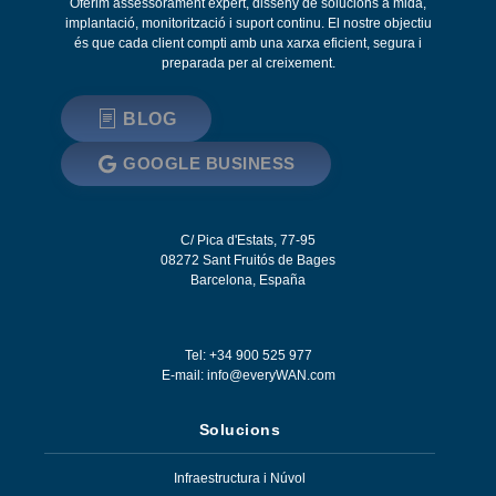
Oferim assessorament expert, disseny de solucions a mida,
implantació, monitorització i suport continu. El nostre objectiu
és que cada client compti amb una xarxa eficient, segura i
preparada per al creixement.
BLOG
GOOGLE BUSINESS
C/ Pica d'Estats, 77-95
08272
Sant Fruitós de Bages
Barcelona
,
España
Tel: +34 900 525 977
E-mail:
info@everyWAN.com
Solucions
Infraestructura i Núvol