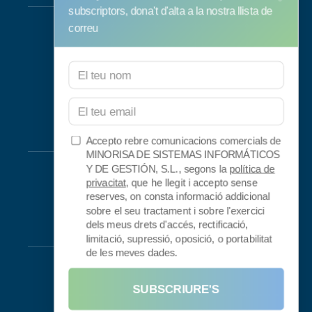
subscriptors, dona't d'alta a la nostra llista de
Suport i manteniment
correu
Manteniment Informàtic
Consultoria
Programa RID
Contacte
Connectivitat
Accepto rebre comunicacions comercials de
MINORISA DE SISTEMAS INFORMÁTICOS
Looking Glass
Y DE GESTIÓN, S.L., segons la
política de
privacitat
, que he llegit i accepto sense
Smokeping
reserves, on consta informació addicional
sobre el seu tractament i sobre l'exercici
dels meus drets d'accés, rectificació,
Legal
limitació, supressió, oposició, o portabilitat
de les meves dades.
Avís Legal
Condicions d'ús
SUBSCRIURE'S
Política de privadesa