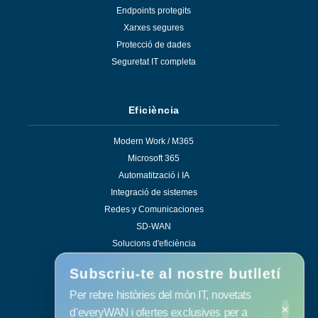
Endpoints protegits
Xarxes segures
Protecció de dades
Seguretat IT completa
Eficiència
Modern Work / M365
Microsoft 365
Automatització i IA
Integració de sistemes
Redes y Comunicaciones
SD-WAN
Solucions d'eficiència
Subscriu-te al nostre butlletí
Per rebre històries del món IT, novetats
×
Serveis
d'everyWAN i ofertes exclusives per a