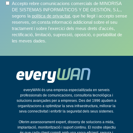
Accepto rebre comunicacions comercials de MINORISA
DE SISTEMAS INFORMÁTICOS Y DE GESTIÓN, S.L.,
segons la
política de privacitat
, que he llegit i accepto sense
reserves, on consta informació addicional sobre el seu
tractament i sobre l'exercici dels meus drets d'accés,
rectificació, limitació, supressió, oposició, o portabilitat de
les meves dades.
everyWAN és una empresa especialitzada en serveis
professionals de comunicacions, consultoria tecnològica i
solucions avançades per a empreses. Des del 1996 ajudem a
organitzacions a optimitzar la seva infraestructura, millorar la
seva connectivitat i enfortir la seguretat dels seus sistemes.
Oferim assessorament expert, disseny de solucions a mida,
implantació, monitorització i suport continu. El nostre objectiu
és que cada client compti amb una xarxa eficient, segura i