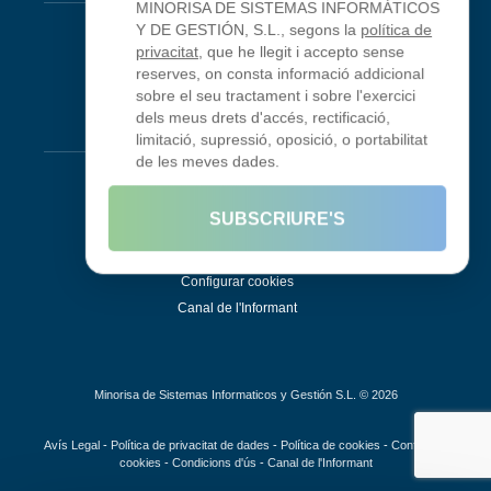
MINORISA DE SISTEMAS INFORMÁTICOS
Looking Glass
Y DE GESTIÓN, S.L., segons la
política de
privacitat
, que he llegit i accepto sense
Smokeping
reserves, on consta informació addicional
sobre el seu tractament i sobre l'exercici
dels meus drets d'accés, rectificació,
Legal
limitació, supressió, oposició, o portabilitat
de les meves dades.
Avís Legal
Condicions d'ús
SUBSCRIURE'S
Política de privadesa
Política de galetes
Configurar cookies
Canal de l'Informant
Minorisa de Sistemas Informaticos y Gestión S.L. © 2026
Avís Legal
-
Política de privacitat de dades
-
Política de cookies
-
Configurar
cookies
-
Condicions d'ús
-
Canal de l'Informant