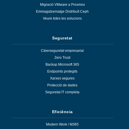
Migració VMware a Proxmox
Emmagatzematge Distribuït Ceph
Veure totes les solucions
Seguretat
Ciberseguretat empresarial
Zero Trust
Backup Microsoft 365
Endpoints protegits
Xarxes segures
Protecció de dades
Seguretat IT completa
Eficiència
Modern Work / M365