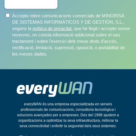
Accepto rebre comunicacions comercials de MINORISA
DE SISTEMAS INFORMÁTICOS Y DE GESTIÓN, S.L.,
segons la
política de privacitat
, que he llegit i accepto sense
reserves, on consta informació addicional sobre el seu
tractament i sobre l'exercici dels meus drets d'accés,
rectificació, limitació, supressió, oposició, o portabilitat de
les meves dades.
everyWAN és una empresa especialitzada en serveis
professionals de comunicacions, consultoria tecnològica i
solucions avançades per a empreses. Des del 1996 ajudem a
organitzacions a optimitzar la seva infraestructura, millorar la
seva connectivitat i enfortir la seguretat dels seus sistemes.