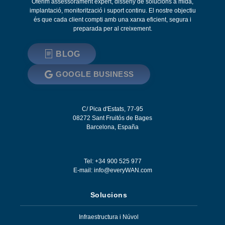
Oferim assessorament expert, disseny de solucions a mida,
implantació, monitorització i suport continu. El nostre objectiu
és que cada client compti amb una xarxa eficient, segura i
preparada per al creixement.
BLOG
GOOGLE BUSINESS
C/ Pica d'Estats, 77-95
08272
Sant Fruitós de Bages
Barcelona
,
España
Tel: +34 900 525 977
E-mail:
info@everyWAN.com
Solucions
Infraestructura i Núvol