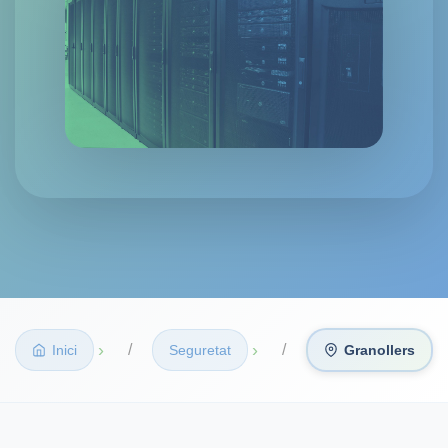
›
›
Inici
Seguretat
Granollers