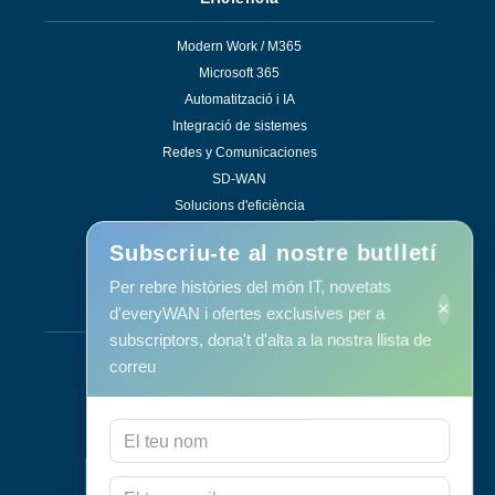
Modern Work / M365
Microsoft 365
Automatització i IA
Integració de sistemes
Redes y Comunicaciones
SD-WAN
Solucions d'eficiència
Subscriu-te al nostre butlletí
Per rebre històries del món IT, novetats
×
Serveis
d'everyWAN i ofertes exclusives per a
subscriptors, dona't d'alta a la nostra llista de
Suport i manteniment
correu
Manteniment Informàtic
Consultoria
Programa RID
Contacte