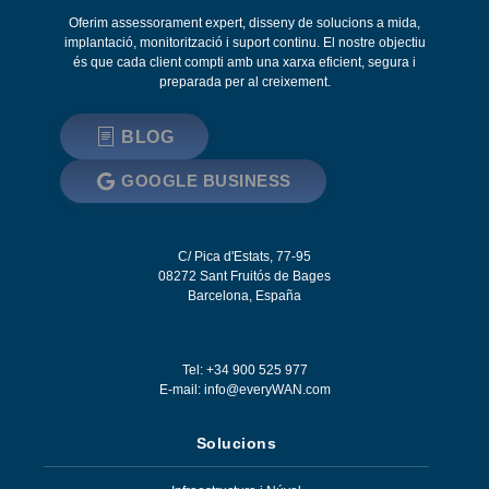
Oferim assessorament expert, disseny de solucions a mida,
implantació, monitorització i suport continu. El nostre objectiu
és que cada client compti amb una xarxa eficient, segura i
preparada per al creixement.
BLOG
GOOGLE BUSINESS
C/ Pica d'Estats, 77-95
08272
Sant Fruitós de Bages
Barcelona
,
España
Tel: +34 900 525 977
E-mail:
info@everyWAN.com
Solucions