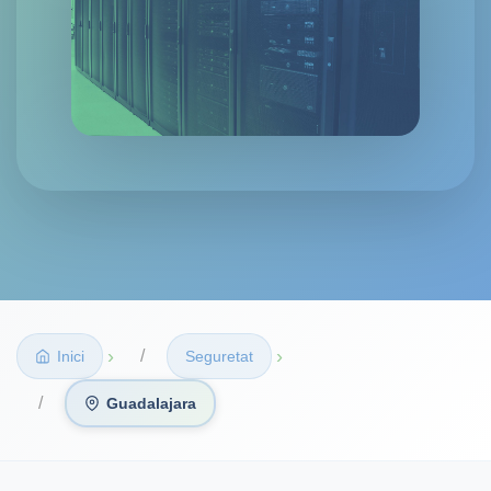
›
›
Inici
Seguretat
Guadalajara