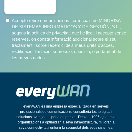
SUBSCRIURE'S
Accepto rebre comunicacions comercials de MINORISA
DE SISTEMAS INFORMÁTICOS Y DE GESTIÓN, S.L.,
segons la
política de privacitat
, que he llegit i accepto sense
reserves, on consta informació addicional sobre el seu
tractament i sobre l'exercici dels meus drets d'accés,
rectificació, limitació, supressió, oposició, o portabilitat de
les meves dades.
everyWAN és una empresa especialitzada en serveis
professionals de comunicacions, consultoria tecnològica i
solucions avançades per a empreses. Des del 1996 ajudem a
organitzacions a optimitzar la seva infraestructura, millorar la
seva connectivitat i enfortir la seguretat dels seus sistemes.