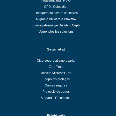
Infraestructura i Núvol
CPD / Colocation
Recuperació davant desastres
Migració VMware a Proxmox
Emmagatzematge Distribuït Ceph
Veure totes les solucions
Seguretat
Ciberseguretat empresarial
Zero Trust
Backup Microsoft 365
Endpoints protegits
Xarxes segures
Protecció de dades
Seguretat IT completa
Eficiència