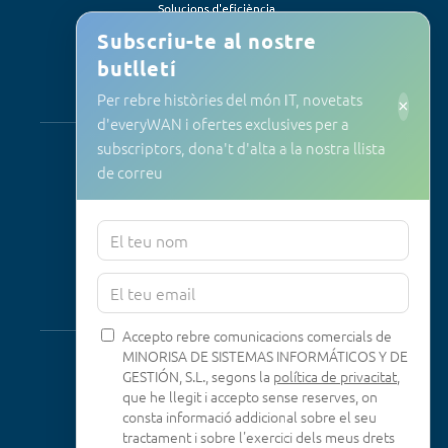
Solucions d'eficiència
Subscriu-te al nostre
butlletí
Per rebre històries del món IT, novetats
Serveis
×
d'everyWAN i ofertes exclusives per a
Suport i manteniment
subscriptors, dona't d'alta a la nostra llista
Manteniment Informàtic
de correu
Consultoria
Programa RID
Contacte
Connectivitat
Accepto rebre comunicacions comercials de
MINORISA DE SISTEMAS INFORMÁTICOS Y DE
Looking Glass
GESTIÓN, S.L., segons la
política de privacitat
,
Smokeping
que he llegit i accepto sense reserves, on
consta informació addicional sobre el seu
tractament i sobre l'exercici dels meus drets
Legal