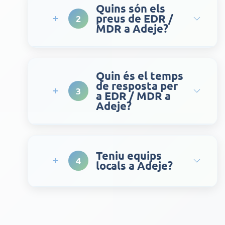
Quins són els
preus de EDR /
2
MDR a Adeje?
Quin és el temps
de resposta per
3
a EDR / MDR a
Adeje?
Teniu equips
4
locals a Adeje?