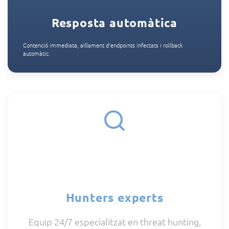
Resposta automàtica
Contenció immediata, aïllament d'endpoints infectats i rollback
automàtic.
Hunters experts
Equip 24/7 especialitzat en threat hunting,