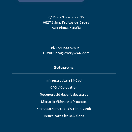
C/ Pica d'Estats, 77-95
08272
Sant Fruitós de Bages
Barcelona
,
España
Tel: +34 900 525 977
E-mail:
info@everyWAN.com
Solucions
Infraestructura i Núvol
CPD / Colocation
Recuperació davant desastres
Migració VMware a Proxmox
Emmagatzematge Distribuït Ceph
Veure totes les solucions