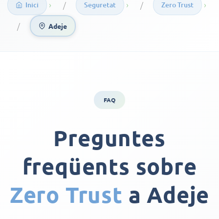
›
›
›
Inici
Seguretat
Zero Trust
Adeje
FAQ
Preguntes
freqüents sobre
Zero Trust
a Adeje