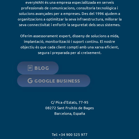
everyWAN és una empresa especialitzada en serveis
professionals de comunicacions, consultoria tecnològica i
solucions avançades per a empreses. Des del 1996 ajudem a
organitzacions a optimitzar la seva infraestructura, millorar la
seva connectivitat i enfortir la seguretat dels seus sistemes.
Oferim assessorament expert, disseny de solucions a mida,
implantació, monitorització i suport continu. El nostre
objectiu és que cada client compti amb una xarxa eficient,
segura i preparada per al creixement.
BLOG
GOOGLE BUSINESS
C/ Pica d'Estats, 77-95
08272
Sant Fruitós de Bages
Barcelona
,
España
Tel: +34 900 525 977