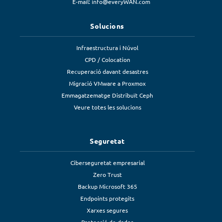
E-mail:
info@everyWAN.com
Solucions
Infraestructura i Núvol
CPD / Colocation
Recuperació davant desastres
Migració VMware a Proxmox
Emmagatzematge Distribuït Ceph
Veure totes les solucions
Seguretat
Ciberseguretat empresarial
Zero Trust
Backup Microsoft 365
Endpoints protegits
Xarxes segures