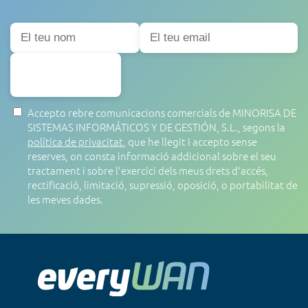
SUBSCRIURE'S
Accepto rebre comunicacions comercials de MINORISA DE
SISTEMAS INFORMÁTICOS Y DE GESTIÓN, S.L., segons la
política de privacitat
, que he llegit i accepto sense
reserves, on consta informació addicional sobre el seu
tractament i sobre l'exercici dels meus drets d'accés,
rectificació, limitació, supressió, oposició, o portabilitat de
les meves dades.