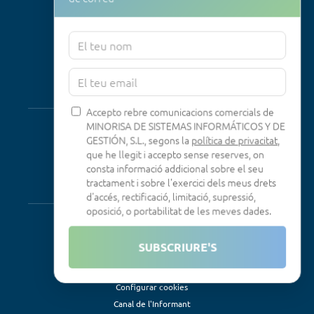
Consultoria
Programa RID
Contacte
Connectivitat
Accepto rebre comunicacions comercials de
MINORISA DE SISTEMAS INFORMÁTICOS Y DE
Looking Glass
GESTIÓN, S.L., segons la
política de privacitat
,
Smokeping
que he llegit i accepto sense reserves, on
consta informació addicional sobre el seu
tractament i sobre l'exercici dels meus drets
Legal
d'accés, rectificació, limitació, supressió,
oposició, o portabilitat de les meves dades.
Avís Legal
Condicions d'ús
SUBSCRIURE'S
Política de privadesa
Política de galetes
Configurar cookies
Canal de l'Informant