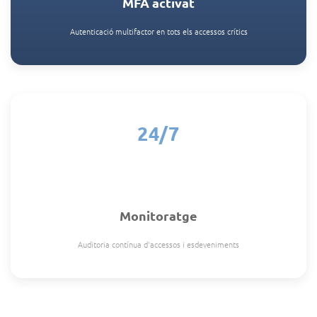
MFA activat
Autenticació multifactor en tots els accessos crítics
24/7
Monitoratge
Auditoria contínua d'accessos i esdeveniments