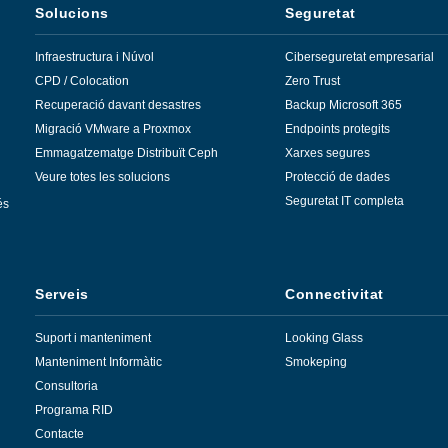
Solucions
Seguretat
Infraestructura i Núvol
Ciberseguretat empresarial
CPD / Colocation
Zero Trust
Recuperació davant desastres
Backup Microsoft 365
Migració VMware a Proxmox
Endpoints protegits
Emmagatzematge Distribuït Ceph
Xarxes segures
Veure totes les solucions
Protecció de dades
Seguretat IT completa
és
Serveis
Connectivitat
Suport i manteniment
Looking Glass
Manteniment Informàtic
Smokeping
Consultoria
Programa RID
Contacte