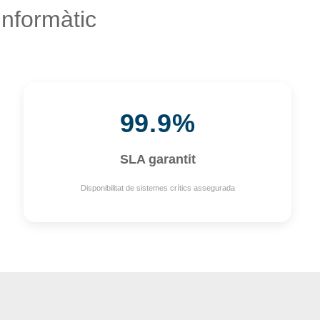
informàtic
99.9%
SLA garantit
Disponibilitat de sistemes crítics assegurada