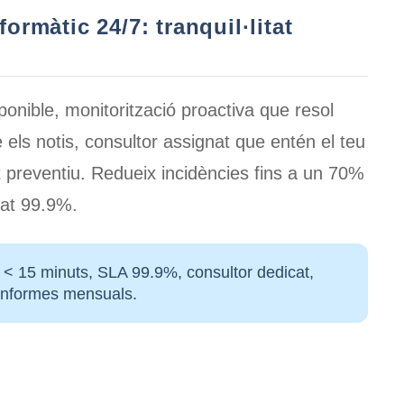
ormàtic 24/7: tranquil·litat
onible, monitorització proactiva que resol
ls notis, consultor assignat que entén el teu
 preventiu.
Redueix incidències fins a un 70%
itat 99.9%.
< 15 minuts, SLA 99.9%, consultor dedicat,
 informes mensuals.