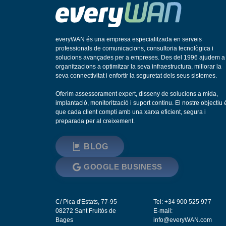
everyWAN és una empresa especialitzada en serveis
professionals de comunicacions, consultoria tecnològica i
solucions avançades per a empreses. Des del 1996 ajudem a
organitzacions a optimitzar la seva infraestructura, millorar la
seva connectivitat i enfortir la seguretat dels seus sistemes.
Oferim assessorament expert, disseny de solucions a mida,
implantació, monitorització i suport continu. El nostre objectiu 
que cada client compti amb una xarxa eficient, segura i
preparada per al creixement.
BLOG
GOOGLE BUSINESS
C/ Pica d'Estats, 77-95
Tel: +34 900 525 977
08272
Sant Fruitós de
E-mail:
Bages
info@everyWAN.com