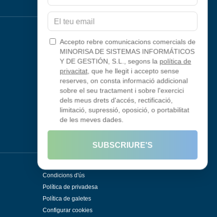
Eficiència
Modern Work / M365
Microsoft 365
Accepto rebre comunicacions comercials de
Automatització i IA
MINORISA DE SISTEMAS INFORMÁTICOS
Y DE GESTIÓN, S.L., segons la
política de
Integració de sistemes
privacitat
, que he llegit i accepto sense
Redes y Comunicaciones
reserves, on consta informació addicional
SD-WAN
sobre el seu tractament i sobre l'exercici
Solucions d'eficiència
dels meus drets d'accés, rectificació,
limitació, supressió, oposició, o portabilitat
de les meves dades.
Legal
SUBSCRIURE'S
Avís Legal
Condicions d'ús
Política de privadesa
Política de galetes
Configurar cookies