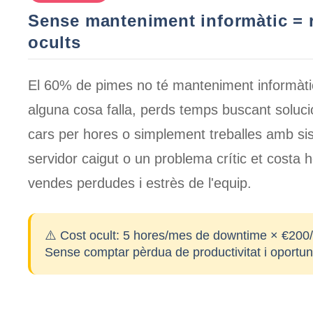
Sense manteniment informàtic = r
ocults
El 60% de pimes no té manteniment informàti
alguna cosa falla, perds temps buscant soluc
cars per hores o simplement treballes amb si
servidor caigut o un problema crític et costa
h
vendes perdudes i estrès de l'equip
.
⚠️ Cost ocult:
5 hores/mes de downtime × €200/
Sense comptar pèrdua de productivitat i oportuni