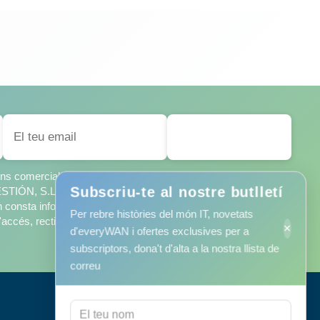
SUBSCRIURE'S
ions comercials de MINORISA DE SISTEMAS
Subscriu-te al nostre butlletí
IÓN, S.L., segons la
política de privacitat
, que he llegit i
 consta informació addicional sobre el seu tractament i sobre
Per rebre històries del món IT, novetats
accés, rectificació, limitació, supressió, oposició, o portabilitat
×
d'everyWAN i ofertes exclusives per a
subscriptors, dona't d'alta a la nostra llista de
correu