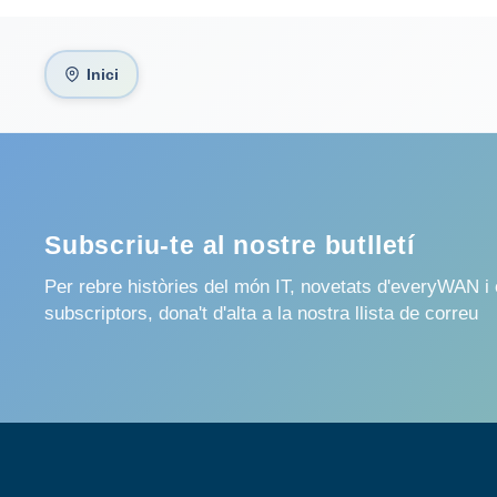
Inici
Subscriu-te al nostre butlletí
Per rebre històries del món IT, novetats d'everyWAN i 
subscriptors, dona't d'alta a la nostra llista de correu