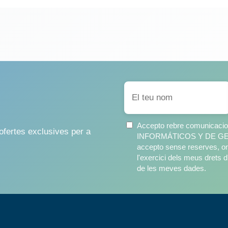
Accepto rebre comunicac
ofertes exclusives per a
INFORMÁTICOS Y DE GEST
accepto sense reserves, on
l'exercici dels meus drets d'
de les meves dades.