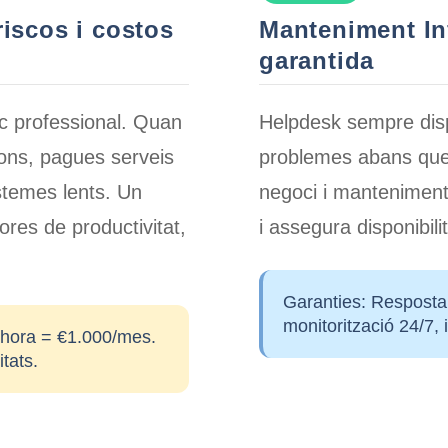
iscos i costos
Manteniment Inf
garantida
c professional. Quan
Helpdesk sempre disp
ions, pagues serveis
problemes abans que e
stemes lents. Un
negoci i manteniment
ores de productivitat,
i assegura disponibil
Garanties:
Resposta 
monitorització 24/7,
hora = €1.000/mes.
tats.