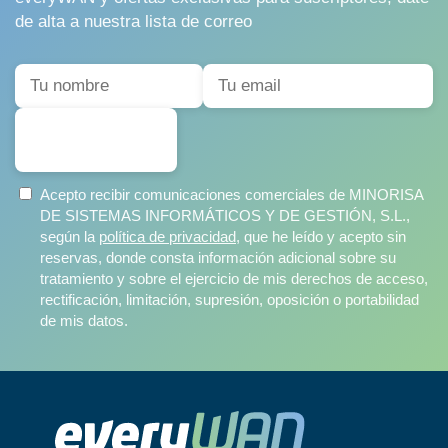
de alta a nuestra lista de correo
SUSCRIBIRSE
Acepto recibir comunicaciones comerciales de MINORISA
DE SISTEMAS INFORMÁTICOS Y DE GESTIÓN, S.L.,
según la
política de privacidad
, que he leído y acepto sin
reservas, donde consta información adicional sobre su
tratamiento y sobre el ejercicio de mis derechos de acceso,
rectificación, limitación, supresión, oposición o portabilidad
de mis datos.