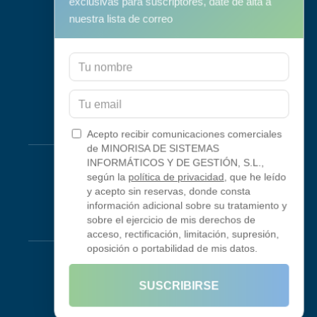
exclusivas para suscriptores, date de alta a
Soporte y mantenimiento
nuestra lista de correo
Mantenimiento Informático
Consultoría
Programa RID
Contacto
Conectividad
Acepto recibir comunicaciones comerciales
de MINORISA DE SISTEMAS
Looking Glass
INFORMÁTICOS Y DE GESTIÓN, S.L.,
según la
política de privacidad
, que he leído
Smokeping
y acepto sin reservas, donde consta
información adicional sobre su tratamiento y
sobre el ejercicio de mis derechos de
Legal
acceso, rectificación, limitación, supresión,
oposición o portabilidad de mis datos.
Aviso Legal
Condiciones de uso
SUSCRIBIRSE
Política de privacidad
Política de cookies