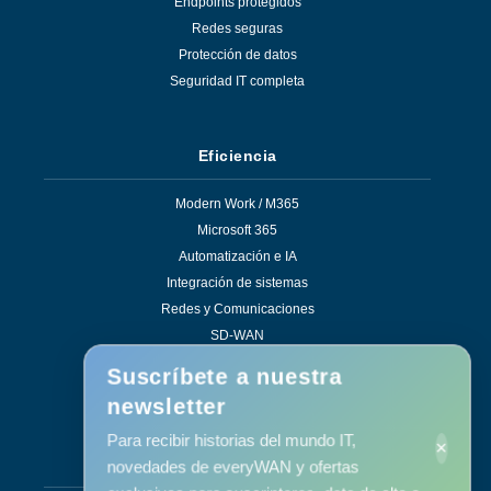
Endpoints protegidos
Redes seguras
Protección de datos
Seguridad IT completa
Eficiencia
Modern Work / M365
Microsoft 365
Automatización e IA
Integración de sistemas
Redes y Comunicaciones
SD-WAN
Soluciones de eficiencia
Suscríbete a nuestra
newsletter
Para recibir historias del mundo IT,
×
Servicios
novedades de everyWAN y ofertas