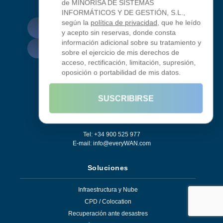
de MINORISA DE SISTEMAS
eficiente, segura y preparada para el crecimiento.
INFORMÁTICOS Y DE GESTIÓN, S.L.,
según la
política de privacidad
, que he leído
BLOG
y acepto sin reservas, donde consta
información adicional sobre su tratamiento y
GOOGLE BUSINESS
sobre el ejercicio de mis derechos de
acceso, rectificación, limitación, supresión,
oposición o portabilidad de mis datos.
C/ Pica d'Estats, 77-95
08272
Sant Fruitós de Bages
SUSCRIBIRSE
Barcelona
,
España
Tel: +34 900 525 977
E-mail:
info@everyWAN.com
Soluciones
Infraestructura y Nube
CPD / Colocation
Recuperación ante desastres