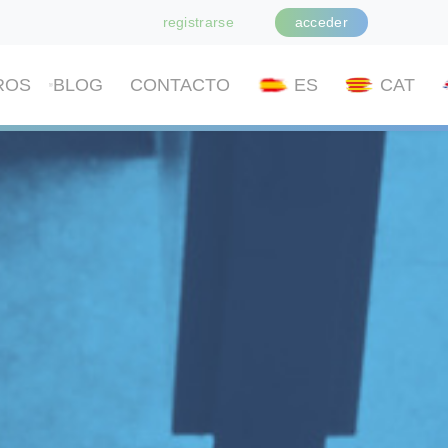
registrarse
acceder
ROS
BLOG
CONTACTO
ES
CAT