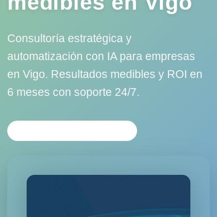
medibles en Vigo
Consultoría estratégica y
automatización con IA para empresas
en Vigo. Resultados medibles y ROI en
6 meses con soporte 24/7.
SOLICITAR CONSULTORÍA