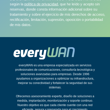
según la
política de privacidad
, que he leído y acepto sin
reservas, donde consta información adicional sobre su
tratamiento y sobre el ejercicio de mis derechos de acceso,
rectificación, limitación, supresión, oposición o portabilidad
de mis datos.
everyWAN es una empresa especializada en servicios
profesionales de comunicaciones, consultoría tecnológica y
soluciones avanzadas para empresas. Desde 1996
ayudamos a organizaciones a optimizar su infraestructura,
mejorar su conectividad y fortalecer la seguridad de sus
sistemas.
Ofrecemos asesoramiento experto, diseño de soluciones a
medida, implantación, monitorización y soporte continuo.
Nuestro objetivo es que cada cliente cuente con una red
eficiente, segura y preparada para el crecimiento.