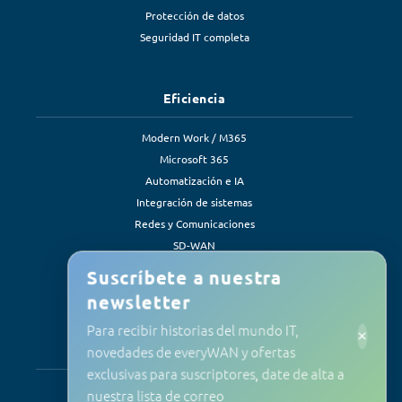
Protección de datos
Seguridad IT completa
Eficiencia
Modern Work / M365
Microsoft 365
Automatización e IA
Integración de sistemas
Redes y Comunicaciones
SD-WAN
Soluciones de eficiencia
Suscríbete a nuestra
newsletter
Para recibir historias del mundo IT,
×
Servicios
novedades de everyWAN y ofertas
exclusivas para suscriptores, date de alta a
Soporte y mantenimiento
nuestra lista de correo