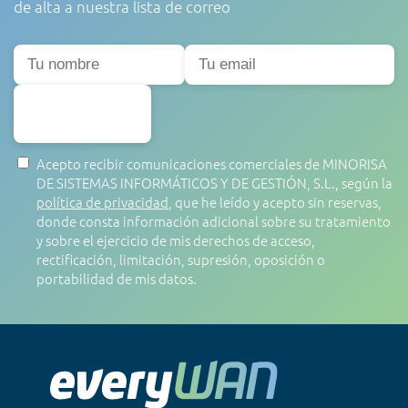
de alta a nuestra lista de correo
SUSCRIBIRSE
Acepto recibir comunicaciones comerciales de MINORISA
DE SISTEMAS INFORMÁTICOS Y DE GESTIÓN, S.L., según la
política de privacidad
, que he leído y acepto sin reservas,
donde consta información adicional sobre su tratamiento
y sobre el ejercicio de mis derechos de acceso,
rectificación, limitación, supresión, oposición o
portabilidad de mis datos.