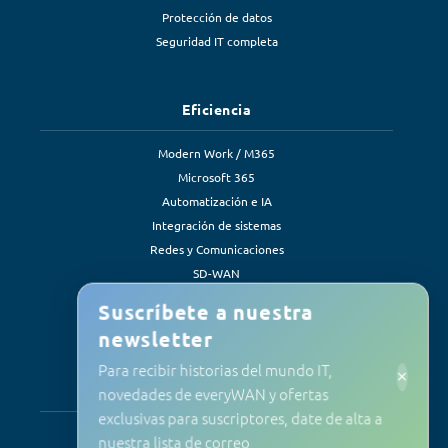
Protección de datos
Seguridad IT completa
Eficiencia
Modern Work / M365
Microsoft 365
Automatización e IA
Integración de sistemas
Redes y Comunicaciones
SD-WAN
Soluciones de eficiencia
Suscríbete a nuestra
newsletter
Para recibir historias del mundo IT,
×
Servicios
novedades de everyWAN y ofertas
exclusivas para suscriptores, date de alta a
Soporte y mantenimiento
nuestra lista de correo