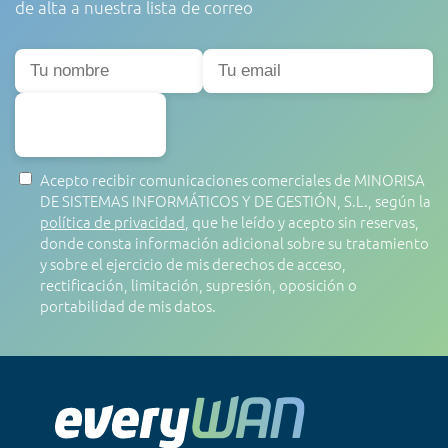
de alta a nuestra lista de correo
SUSCRIBIRSE
Acepto recibir comunicaciones comerciales de MINORISA
DE SISTEMAS INFORMÁTICOS Y DE GESTIÓN, S.L., según la
política de privacidad
, que he leído y acepto sin reservas,
donde consta información adicional sobre su tratamiento
y sobre el ejercicio de mis derechos de acceso,
rectificación, limitación, supresión, oposición o
portabilidad de mis datos.