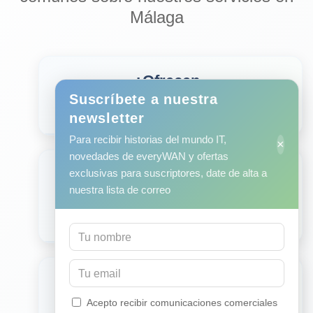
Málaga
¿Ofrecen
Ciberseguridad
1
Suscríbete a nuestra
en Málaga?
newsletter
Para recibir historias del mundo IT,
×
novedades de everyWAN y ofertas
¿Cuáles son los
exclusivas para suscriptores, date de alta a
precios de
nuestra lista de correo
2
Ciberseguridad
en Málaga?
¿Cuál es el
tiempo de
Acepto recibir comunicaciones comerciales
respuesta para
3