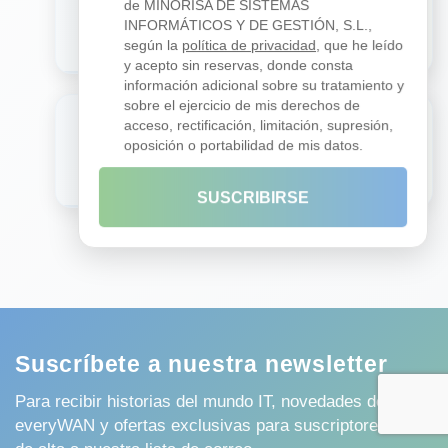
de MINORISA DE SISTEMAS
Ciberseguridad
INFORMÁTICOS Y DE GESTIÓN, S.L.,
en Málaga?
según la
política de privacidad
, que he leído
y acepto sin reservas, donde consta
información adicional sobre su tratamiento y
sobre el ejercicio de mis derechos de
¿Tienen equipos
acceso, rectificación, limitación, supresión,
locales en
oposición o portabilidad de mis datos.
4
Málaga?
SUSCRIBIRSE
Suscríbete a nuestra newsletter
Para recibir historias del mundo IT, novedades de
everyWAN y ofertas exclusivas para suscriptores, date