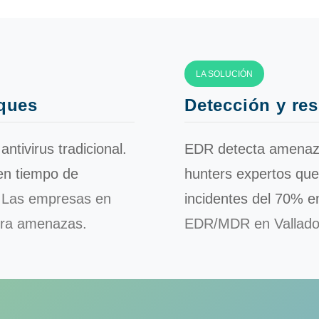
LA SOLUCIÓN
aques
Detección y res
tivirus tradicional.
EDR detecta amenaza
n tiempo de
hunters expertos que
.
Las empresas en
incidentes
del 70%
en
ntra amenazas.
EDR/MDR en Valladoli