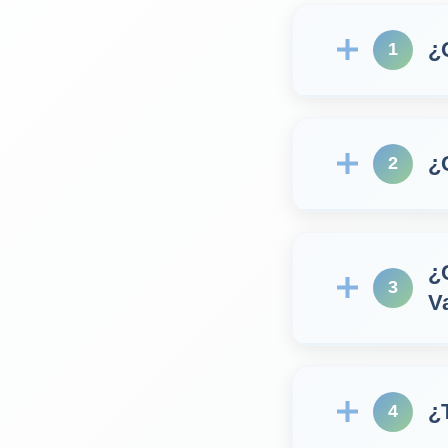
¿
1
¿
2
¿
3
V
¿
4