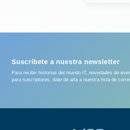
Suscríbete a nuestra newsletter
Para recibir historias del mundo IT, novedades de ev
para suscriptores, date de alta a nuestra lista de corre