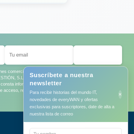
SUSCRIBIRSE
ciones comerciales de MINORISA DE SISTEMAS
Suscríbete a nuestra
IÓN, S.L., según la
política de privacidad
, que he leído y
newsletter
consta información adicional sobre su tratamiento y sobre el
 acceso, rectificación, limitación, supresión, oposición o
Para recibir historias del mundo IT,
×
novedades de everyWAN y ofertas
exclusivas para suscriptores, date de alta a
nuestra lista de correo