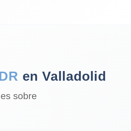
MDR
en Valladolid
es sobre
d