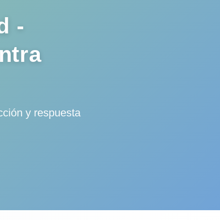
d -
ntra
cción y respuesta