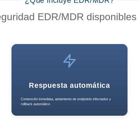
¿Qué incluye EDR/MDR?
guridad EDR/MDR disponibles e
Respuesta automática
Contención inmediata, aislamiento de endpoints infectados y
rollback automático.