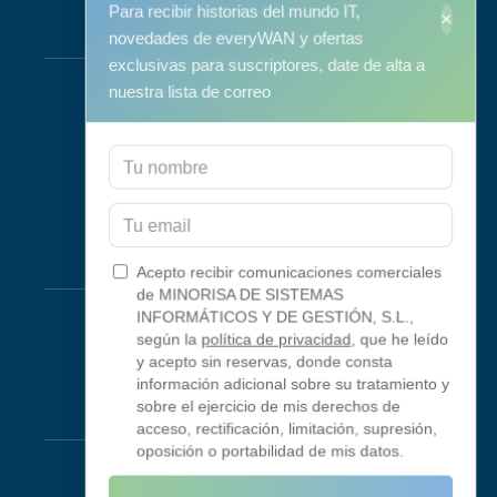
Para recibir historias del mundo IT,
×
Servicios
novedades de everyWAN y ofertas
exclusivas para suscriptores, date de alta a
Soporte y mantenimiento
nuestra lista de correo
Mantenimiento Informático
Consultoría
Programa RID
Contacto
Conectividad
Acepto recibir comunicaciones comerciales
de MINORISA DE SISTEMAS
Looking Glass
INFORMÁTICOS Y DE GESTIÓN, S.L.,
según la
política de privacidad
, que he leído
Smokeping
y acepto sin reservas, donde consta
información adicional sobre su tratamiento y
sobre el ejercicio de mis derechos de
Legal
acceso, rectificación, limitación, supresión,
oposición o portabilidad de mis datos.
Aviso Legal
Condiciones de uso