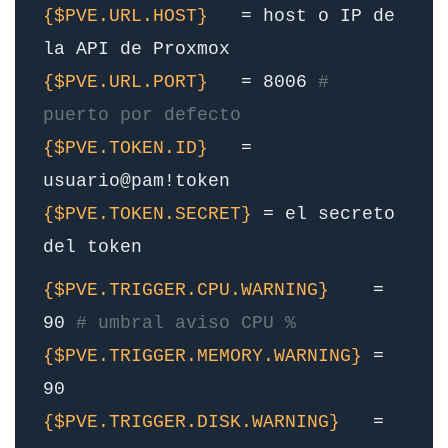
{$PVE.URL.HOST}
= host o IP de
la API de Proxmox
{$PVE.URL.PORT}
= 8006
#
puerto por defecto
{$PVE.TOKEN.ID}
=
usuario@pam!token
{$PVE.TOKEN.SECRET}
= el secreto
del token
{$PVE.TRIGGER.CPU.WARNING}
=
90
# umbral aviso CPU %
{$PVE.TRIGGER.MEMORY.WARNING}
=
90
{$PVE.TRIGGER.DISK.WARNING}
=