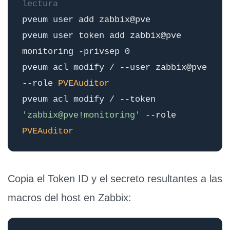
lectura
pveum user add zabbix@pve
pveum user token add zabbix@pve
monitoring -privsep 0
pveum acl modify / --user zabbix@pve
--role
PVEAuditor
pveum acl modify / --token
'zabbix@pve!monitoring'
--role
PVEAuditor
Copia el Token ID y el secreto resultantes a las
macros del host en Zabbix: