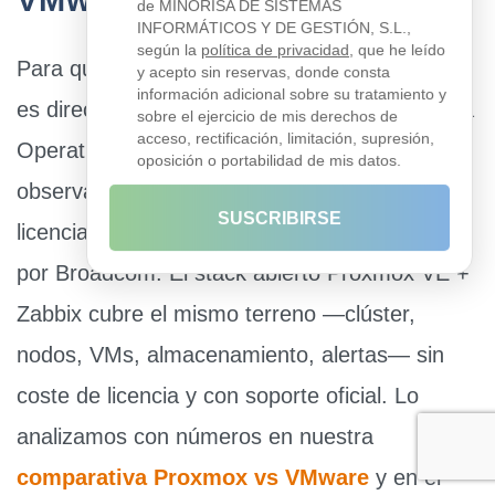
VMware + Aria
de MINORISA DE SISTEMAS
INFORMÁTICOS Y DE GESTIÓN, S.L.,
según la
política de privacidad
, que he leído
Para quien viene de VMware, la comparación
y acepto sin reservas, donde consta
información adicional sobre su tratamiento y
es directa. El stack propietario (vSphere + Aria
sobre el ejercicio de mis derechos de
acceso, rectificación, limitación, supresión,
Operations, antes vRealize) ofrece
oposición o portabilidad de mis datos.
observabilidad potente, pero con un
coste de
SUSCRIBIRSE
licencias que se ha disparado
tras la compra
por Broadcom. El stack abierto
Proxmox VE +
Zabbix
cubre el mismo terreno —clúster,
nodos, VMs, almacenamiento, alertas—
sin
coste de licencia
y con soporte oficial. Lo
analizamos con números en nuestra
comparativa Proxmox vs VMware
y en el