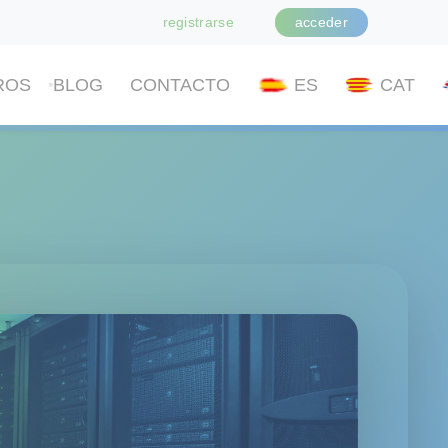
registrarse
acceder
ROS
BLOG
CONTACTO
ES
CAT