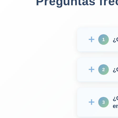
Preguntas fr
¿
1
¿
2
¿
3
e