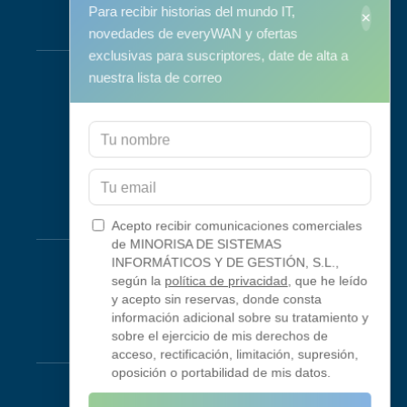
Para recibir historias del mundo IT,
×
Servicios
novedades de everyWAN y ofertas
exclusivas para suscriptores, date de alta a
Soporte y mantenimiento
nuestra lista de correo
Mantenimiento Informático
Consultoría
Programa RID
Contacto
Conectividad
Acepto recibir comunicaciones comerciales
de MINORISA DE SISTEMAS
Looking Glass
INFORMÁTICOS Y DE GESTIÓN, S.L.,
según la
política de privacidad
, que he leído
Smokeping
y acepto sin reservas, donde consta
información adicional sobre su tratamiento y
sobre el ejercicio de mis derechos de
Legal
acceso, rectificación, limitación, supresión,
oposición o portabilidad de mis datos.
Aviso Legal
Condiciones de uso