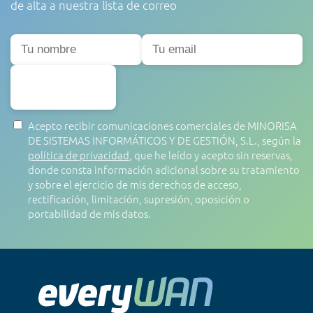
de alta a nuestra lista de correo
SUSCRIBIRSE
Acepto recibir comunicaciones comerciales de MINORISA
DE SISTEMAS INFORMÁTICOS Y DE GESTIÓN, S.L., según la
política de privacidad
, que he leído y acepto sin reservas,
donde consta información adicional sobre su tratamiento
y sobre el ejercicio de mis derechos de acceso,
rectificación, limitación, supresión, oposición o
portabilidad de mis datos.