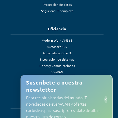
Protección de datos
Seguridad IT completa
Eficiencia
Modern Work / M365
Microsoft 365
Automatización e IA
Integración de sistemas
Redes y Comunicaciones
SD-WAN
Soluciones de eficiencia
Suscríbete a nuestra
newsletter
Para recibir historias del mundo IT,
×
Servicios
novedades de everyWAN y ofertas
exclusivas para suscriptores, date de alta a
Soporte y mantenimiento
nuestra lista de correo