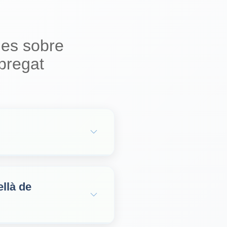
es sobre
bregat
llà de