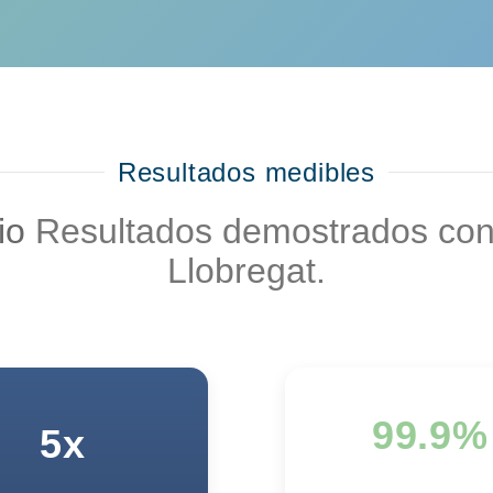
Resultados medibles
cio
Resultados demostrados co
Llobregat.
99.9%
5x