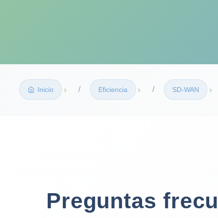
›
›
›
Inicio
Eficiencia
SD‑WAN
Preguntas frec