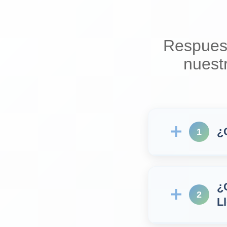
Respues
nuest
¿
1
¿
2
L