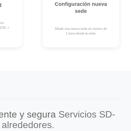
Configuración nueva
d
sede
con
 ADSL +
Añadir una nueva sede en menos de
1 hora desde la nube
gente y segura
Servicios SD-
 alrededores.