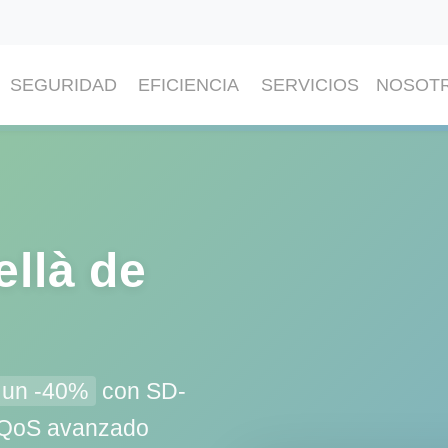
SEGURIDAD
EFICIENCIA
SERVICIOS
NOSOT
llà de
a un -40%
con SD-
y QoS avanzado