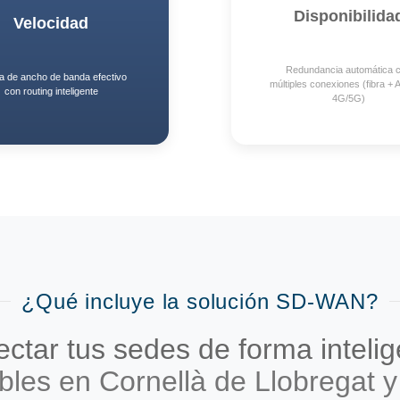
Disponibilida
Velocidad
Redundancia automática 
a de ancho de banda efectivo
múltiples conexiones (fibra +
con routing inteligente
4G/5G)
¿Qué incluye la solución SD-WAN?
ectar tus sedes de forma inteli
les en Cornellà de Llobregat y