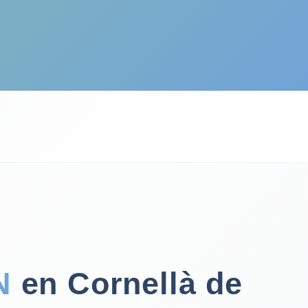
N
en Cornellà de