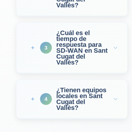
Vallès?
¿Cuál es el
tiempo de
respuesta para
3
SD‑WAN en Sant
Cugat del
Vallès?
¿Tienen equipos
locales en Sant
4
Cugat del
Vallès?