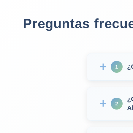
Preguntas frecu
¿
1
¿
2
A