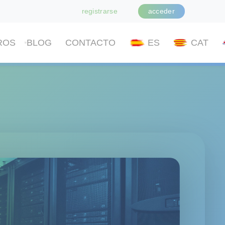
registrarse
acceder
ROS
BLOG
CONTACTO
ES
CAT