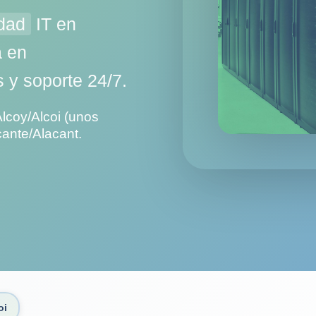
dad
IT en
a en
 y soporte 24/7.
lcoy/Alcoi (unos
cante/Alacant.
oi