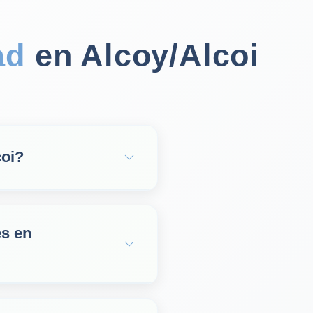
ad
en Alcoy/Alcoi
coi?
es en