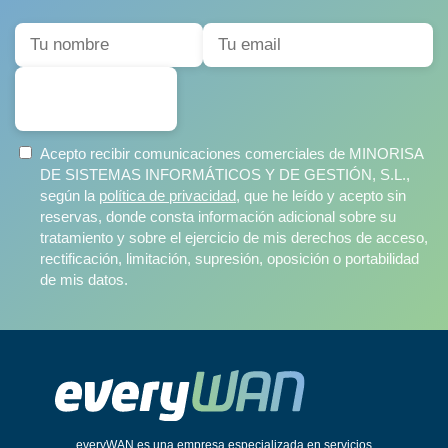
SUSCRIBIRSE
Acepto recibir comunicaciones comerciales de MINORISA
DE SISTEMAS INFORMÁTICOS Y DE GESTIÓN, S.L.,
según la
política de privacidad
, que he leído y acepto sin
reservas, donde consta información adicional sobre su
tratamiento y sobre el ejercicio de mis derechos de acceso,
rectificación, limitación, supresión, oposición o portabilidad
de mis datos.
everyWAN es una empresa especializada en servicios