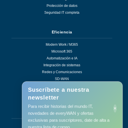
Protección de datos
Seguridad IT completa
Eficiencia
Modern Work / M365
Microsoft 365
Automatización e IA
Integración de sistemas
Redes y Comunicaciones
SD-WAN
Soluciones de eficiencia
Suscríbete a nuestra
newsletter
Para recibir historias del mundo IT,
×
Servicios
novedades de everyWAN y ofertas
exclusivas para suscriptores, date de alta a
Soporte y mantenimiento
nuestra lista de correo