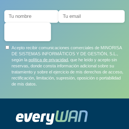
SUSCRIBIRSE
Acepto recibir comunicaciones comerciales de MINORISA
DE SISTEMAS INFORMÁTICOS Y DE GESTIÓN, S.L.,
según la
política de privacidad
, que he leído y acepto sin
reservas, donde consta información adicional sobre su
tratamiento y sobre el ejercicio de mis derechos de acceso,
rectificación, limitación, supresión, oposición o portabilidad
de mis datos.