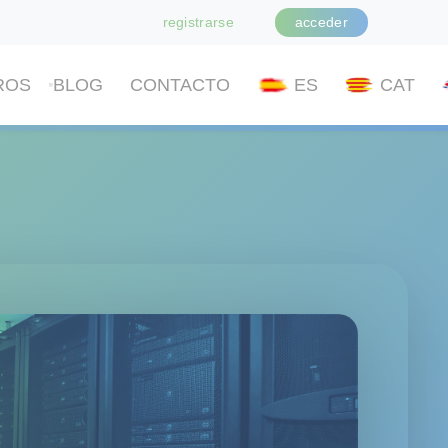
registrarse
acceder
ROS
BLOG
CONTACTO
ES
CAT