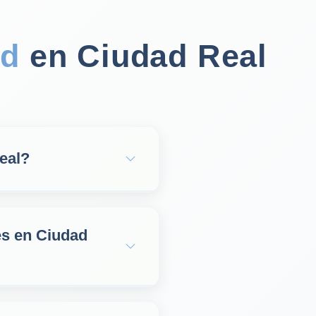
ad
en Ciudad Real
eal?
es en Ciudad