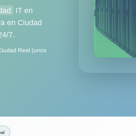
dad
IT en
ra en Ciudad
24/7.
Ciudad Real (unos
al