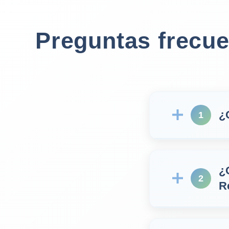
Preguntas frecu
¿
1
¿
2
R