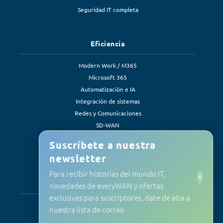
Seguridad IT completa
Eficiencia
Modern Work / M365
Microsoft 365
Automatización e IA
Integración de sistemas
Redes y Comunicaciones
SD-WAN
Soluciones de eficiencia
Suscríbete a nuestra
newsletter
Para recibir historias del mundo IT,
×
Servicios
novedades de everyWAN y ofertas
exclusivas para suscriptores, date de alta a
Soporte y mantenimiento
nuestra lista de correo
Mantenimiento Informático