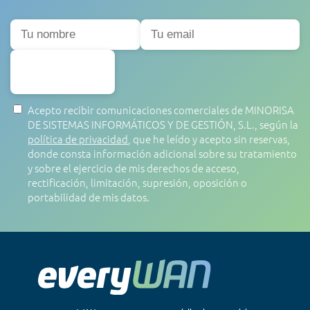
SUSCRIBIRSE
Acepto recibir comunicaciones comerciales de MINORISA
DE SISTEMAS INFORMÁTICOS Y DE GESTIÓN, S.L., según la
política de privacidad
, que he leído y acepto sin reservas,
donde consta información adicional sobre su tratamiento
y sobre el ejercicio de mis derechos de acceso,
rectificación, limitación, supresión, oposición o
portabilidad de mis datos.