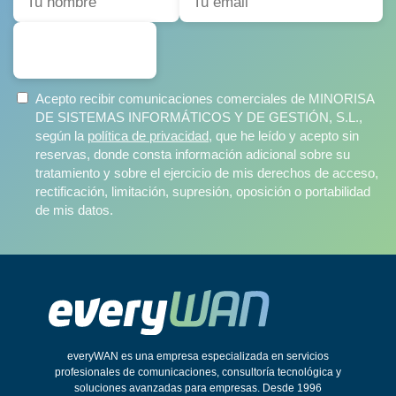
SUSCRIBIRSE
Acepto recibir comunicaciones comerciales de MINORISA
DE SISTEMAS INFORMÁTICOS Y DE GESTIÓN, S.L.,
según la
política de privacidad
, que he leído y acepto sin
reservas, donde consta información adicional sobre su
tratamiento y sobre el ejercicio de mis derechos de acceso,
rectificación, limitación, supresión, oposición o portabilidad
de mis datos.
everyWAN es una empresa especializada en servicios
profesionales de comunicaciones, consultoría tecnológica y
soluciones avanzadas para empresas. Desde 1996