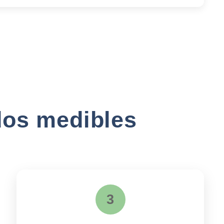
dos medibles
3