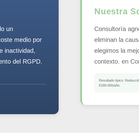
Nuestra S
do un
Consultoría agn
coste medio por
eliminan la caus
 inactividad,
elegimos la mej
iento del RGPD.
contexto.
en Cor
Resultado típico:
Reducción
€180.000/año.