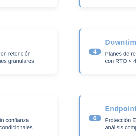
Downtim
4
on retención
Planes de r
nes granulares
con RTO < 4 
Endpoint
6
in confianza
Protección E
 condicionales
análisis com