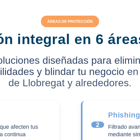
ÁREAS DE PROTECCIÓN
n integral en 6 área
luciones diseñadas para elimi
ilidades y blindar tu negocio
en
de Llobregat y alrededores.
Phishin
2
que afecten tus
Filtrado ava
a continua
mediante si