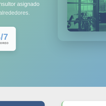
nsultor asignado
 alrededores.
/7
TOREO