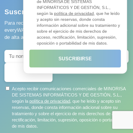
de MINORISA DE SISTEMAS
INFORMÁTICOS Y DE GESTIÓN, S.L.,
Suscríbete a nuestra newsletter
según la
política de privacidad
, que he leído
y acepto sin reservas, donde consta
Para recibir historias del mundo IT, novedades de
información adicional sobre su tratamiento y
everyWAN y ofertas exclusivas para suscriptores, date
sobre el ejercicio de mis derechos de
de alta a nuestra lista de correo
acceso, rectificación, limitación, supresión,
oposición o portabilidad de mis datos.
SUSCRIBIRSE
SUSCRIBIRSE
Acepto recibir comunicaciones comerciales de MINORISA
DE SISTEMAS INFORMÁTICOS Y DE GESTIÓN, S.L.,
según la
política de privacidad
, que he leído y acepto sin
reservas, donde consta información adicional sobre su
tratamiento y sobre el ejercicio de mis derechos de acceso,
rectificación, limitación, supresión, oposición o portabilidad
de mis datos.