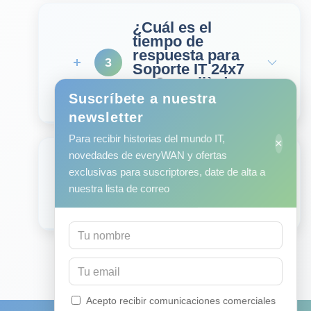
¿Cuál es el
tiempo de
respuesta para
3
Soporte IT 24x7
en Cornellà de
Llobregat?
Suscríbete a nuestra
newsletter
Para recibir historias del mundo IT,
×
novedades de everyWAN y ofertas
¿Tienen equipos
exclusivas para suscriptores, date de alta a
locales en
4
Cornellà de
nuestra lista de correo
Llobregat?
Acepto recibir comunicaciones comerciales