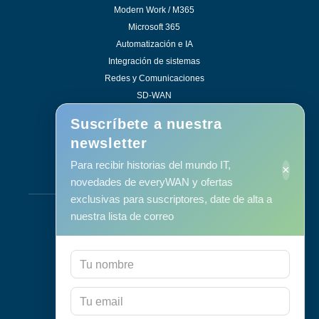
Modern Work / M365
Microsoft 365
Automatización e IA
Integración de sistemas
Redes y Comunicaciones
SD-WAN
Soluciones de eficiencia
Suscríbete a nuestra
newsletter
Para recibir historias del mundo IT,
×
Servicios
novedades de everyWAN y ofertas
exclusivas para suscriptores, date de alta a
Soporte y mantenimiento
nuestra lista de correo
Mantenimiento Informático
Consultoría
Programa RID
Contacto