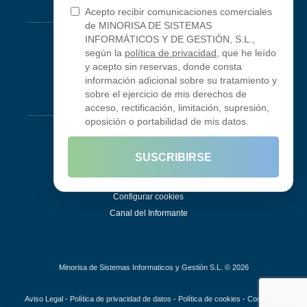
Conectividad
Acepto recibir comunicaciones comerciales
de MINORISA DE SISTEMAS
Looking Glass
INFORMÁTICOS Y DE GESTIÓN, S.L.,
según la
política de privacidad
, que he leído
Smokeping
y acepto sin reservas, donde consta
información adicional sobre su tratamiento y
sobre el ejercicio de mis derechos de
Legal
acceso, rectificación, limitación, supresión,
oposición o portabilidad de mis datos.
Aviso Legal
Condiciones de uso
SUSCRIBIRSE
Política de privacidad
Política de cookies
Configurar cookies
Canal del Informante
Minorisa de Sistemas Informaticos y Gestión S.L. © 2026
Aviso Legal
-
Política de privacidad de datos
-
Política de cookies
-
Configurar