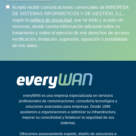
Acepto recibir comunicaciones comerciales de MINORISA
DE SISTEMAS INFORMÁTICOS Y DE GESTIÓN, S.L.,
según la
política de privacidad
, que he leído y acepto sin
reservas, donde consta información adicional sobre su
tratamiento y sobre el ejercicio de mis derechos de acceso,
rectificación, limitación, supresión, oposición o portabilidad
de mis datos.
everyWAN es una empresa especializada en servicios
profesionales de comunicaciones, consultoría tecnológica y
soluciones avanzadas para empresas. Desde 1996
ayudamos a organizaciones a optimizar su infraestructura,
mejorar su conectividad y fortalecer la seguridad de sus
sistemas.
Ofrecemos asesoramiento experto, diseño de soluciones a