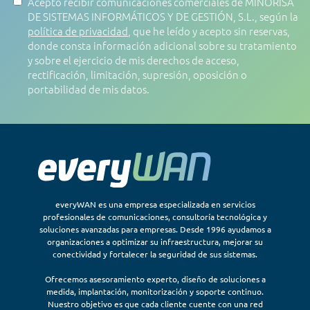
Acepto recibir comunicaciones comerciales de MINORISA
DE SISTEMAS INFORMÁTICOS Y DE GESTIÓN, S.L., según la
política de privacidad
, que he leído y acepto sin reservas,
donde consta información adicional sobre su tratamiento
y sobre el ejercicio de mis derechos de acceso,
rectificación, limitación, supresión, oposición o
portabilidad de mis datos.
everyWAN es una empresa especializada en servicios
profesionales de comunicaciones, consultoría tecnológica y
soluciones avanzadas para empresas. Desde 1996 ayudamos a
organizaciones a optimizar su infraestructura, mejorar su
conectividad y fortalecer la seguridad de sus sistemas.
Ofrecemos asesoramiento experto, diseño de soluciones a
medida, implantación, monitorización y soporte continuo.
Nuestro objetivo es que cada cliente cuente con una red